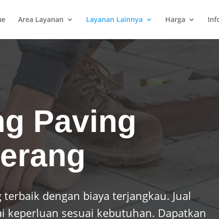
me
Area Layanan
Layanan Lainnya
Harga
Inf
ng Paving
gerang
 terbaik dengan biaya terjangkau. Jual
ai keperluan sesuai kebutuhan. Dapatkan