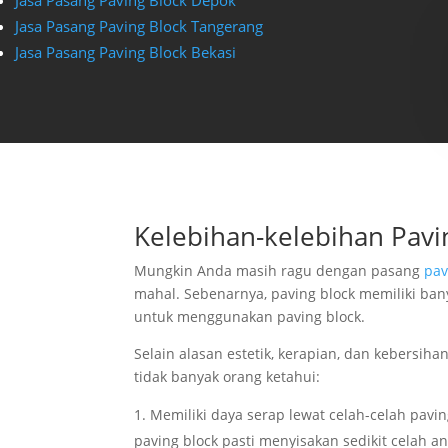
Jasa Pasang Paving Block Depok
Jasa Pasang Paving Block Tangerang
Jasa Pasang Paving Block Bekasi
Kelebihan-kelebihan Pavi
Mungkin Anda masih ragu dengan pasang
pav
mahal. Sebenarnya, paving block memiliki ban
untuk menggunakan paving block.
Selain alasan estetik, kerapian, dan kebersih
tidak banyak orang ketahui:
Memiliki daya serap lewat celah-celah pavi
paving block pasti menyisakan sedikit celah a