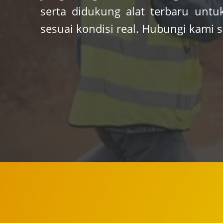
serta didukung alat terbaru unt
sesuai kondisi real. Hubungi kami s