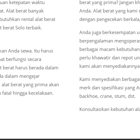
ntuan ketepatan waktu
berat yang prima? Jangan k
t. Alat berat banyak
Anda. Alat berat yang kami m
utuhkan rental alat berat
dengan pengecekan berkala,
 berat Solo terbaik.
Anda juga berkesempatan un
berpengalaman mengoperasi
berbagai macam kebutuhan, 
kan Anda sewa. Itu harus
perlu khawatir dan repot un
at berfungsi secara
kami akan menyediakannya
t berat harus berada dalam
da dalam mengejar
Kami menyediakan berbagai 
i alat berat yang prima akan
merk dan spesifikasi yang 
 fatal hingga kecelakaan.
backhoe, crane, stum, dst.
Konsultasikan kebutuhan al