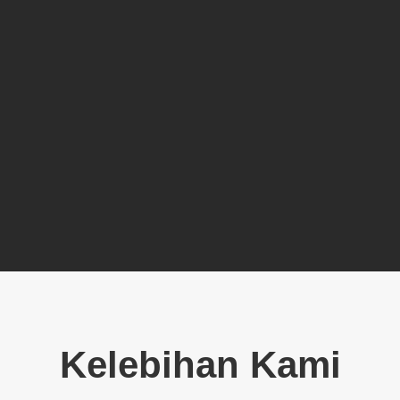
Hubungi Kami:
08111507090
Kelebihan Kami