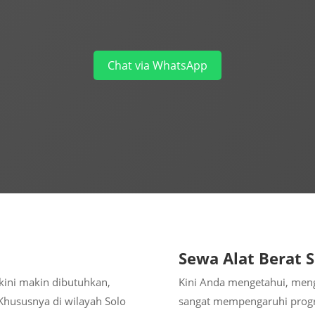
Chat via WhatsApp
Sewa Alat Berat 
ini makin dibutuhkan,
Kini Anda mengetahui, menga
Khususnya di wilayah Solo
sangat mempengaruhi progr