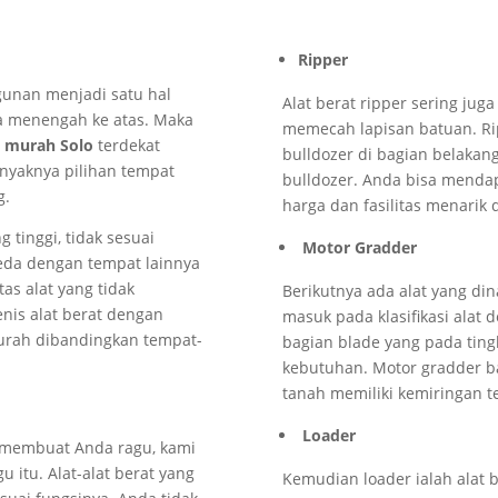
Ripper
unan menjadi satu hal
Alat berat ripper sering ju
a menengah ke atas. Maka
memecah lapisan batuan. Ri
t murah Solo
terdekat
bulldozer di bagian belakan
nyaknya pilihan tempat
bulldozer. Anda bisa mend
g.
harga dan fasilitas menarik 
 tinggi, tidak sesuai
Motor Gradder
eda dengan tempat lainnya
as alat yang tidak
Berikutnya ada alat yang di
nis alat berat dengan
masuk pada klasifikasi alat
murah dibandingkan tempat-
bagian blade yang pada ting
kebutuhan. Motor gradder 
tanah memiliki kemiringan t
Loader
ya membuat Anda ragu, kami
u itu. Alat-alat berat yang
Kemudian loader ialah alat b