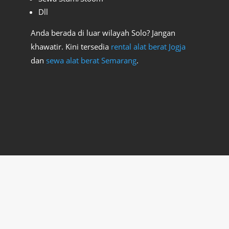
Dll
Anda berada di luar wilayah Solo? Jangan
khawatir. Kini tersedia
rental alat berat Jogja
dan
sewa alat berat Semarang
.