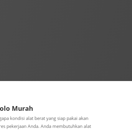
Solo Murah
pa kondisi alat berat yang siap pakai akan
es pekerjaan Anda. Anda membutuhkan alat