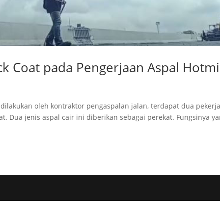
ck Coat pada Pengerjaan Aspal Hotm
 dilakukan oleh kontraktor pengaspalan jalan, terdapat dua pekerj
at. Dua jenis aspal cair ini diberikan sebagai perekat. Fungsinya y