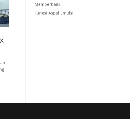
Memperbaiki
Fungsi Aspal Emulsi
ix
aan
ang