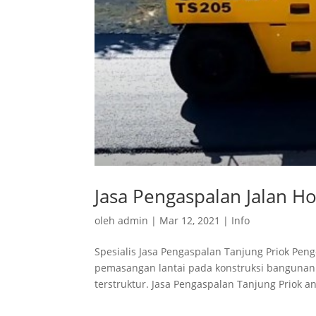
Jasa Pengaspalan Jalan H
oleh
admin
|
Mar 12, 2021
|
Info
Spesialis Jasa Pengaspalan Tanjung Priok P
pemasangan lantai pada konstruksi bangunan
terstruktur. Jasa Pengaspalan Tanjung Priok a