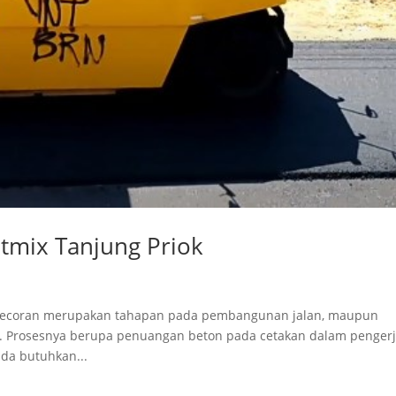
otmix Tanjung Priok
engecoran merupakan tahapan pada pembangunan jalan, maupun
. Prosesnya berupa penuangan beton pada cetakan dalam penger
nda butuhkan...